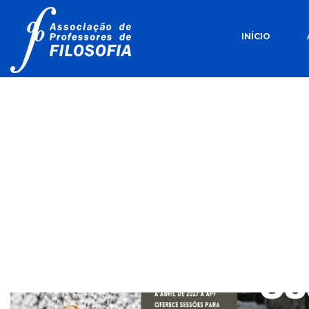
INÍCIO