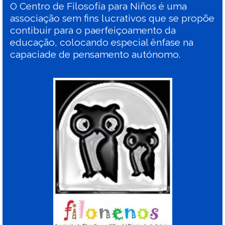
O Centro de Filosofía para Niños é uma
associação sem fins lucrativos que se propõe
contibuir para o paerfeiçoamento da
educação, colocando especial ênfase na
capaciade de pensamento autónomo.