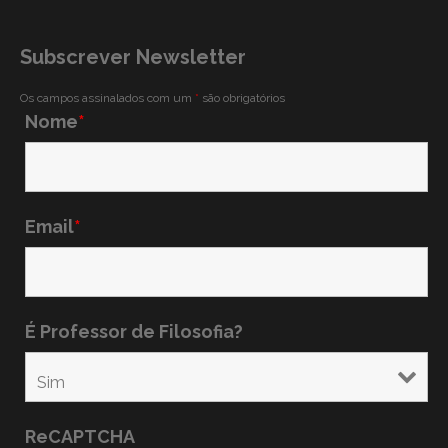
Subscrever Newsletter
Os campos assinalados com um
*
são obrigatórios
Nome
*
Email
*
É Professor de Filosofia?
ReCAPTCHA