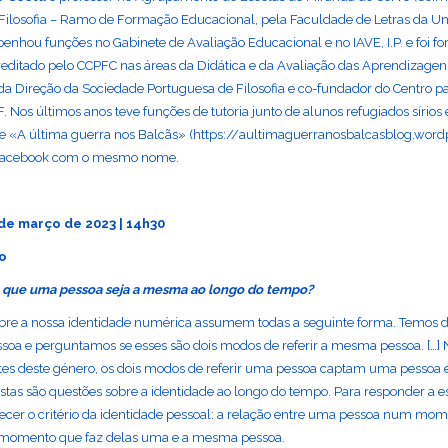
Filosofia – Ramo de Formação Educacional, pela Faculdade de Letras da Un
enhou funções no Gabinete de Avaliação Educacional e no IAVE, I.P. e foi f
reditado pelo CCPFC nas áreas da Didática e da Avaliação das Aprendizagens
 Direção da Sociedade Portuguesa de Filosofia e co-fundador do Centro pa
F. Nos últimos anos teve funções de tutoria junto de alunos refugiados sírios
e «A última guerra nos Balcãs» (https://aultimaguerranosbalcasblog.word
Facebook com o mesmo nome.
 de março de 2023 | 14h30
mo
 que uma pessoa seja a mesma ao longo do tempo?
bre a nossa identidade numérica assumem todas a seguinte forma. Temos 
ssoa e perguntamos se esses são dois modos de referir a mesma pessoa. […]
tes deste género, os dois modos de referir uma pessoa captam uma pesso
 Estas são questões sobre a identidade ao longo do tempo. Para responder a e
cer o critério da identidade pessoal: a relação entre uma pessoa num mo
 momento que faz delas uma e a mesma pessoa.