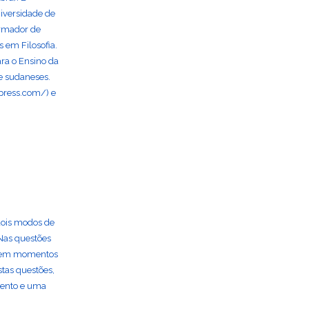
iversidade de
ormador de
 em Filosofia.
ra o Ensino da
 e sudaneses.
press.com/) e
dois modos de
 Nas questões
a em momentos
stas questões,
mento e uma