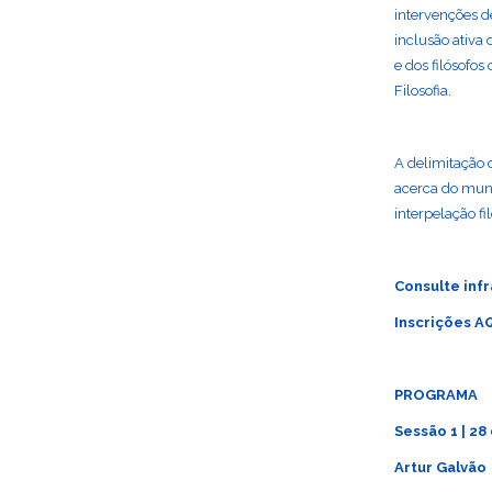
intervenções d
inclusão ativa
e dos filósofo
Filosofia.
A delimitação 
acerca do mund
interpelação fi
Consulte infr
Inscrições
A
PROGRAMA
Sessão 1 | 28
Artur Galvão