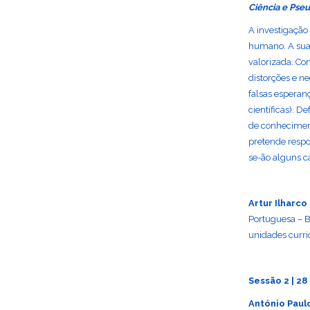
Ciência e Pseu
A investigação
humano. A sua 
valorizada. Co
distorções e n
falsas esperanç
científicas). 
de conheciment
pretende respo
se-ão alguns 
Artur Ilharco
Portuguesa – Br
unidades curric
Sessão 2 | 28
António Paul