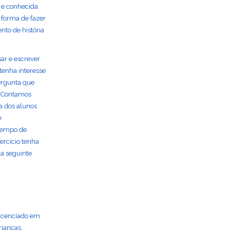
 e conhecida
 forma de fazer
to de história
sar e escrever
tenha interesse
ergunta que
. Contamos
a dos alunos
e
 tempo de
ercício tenha
da seguinte
Licenciado em
rianças,