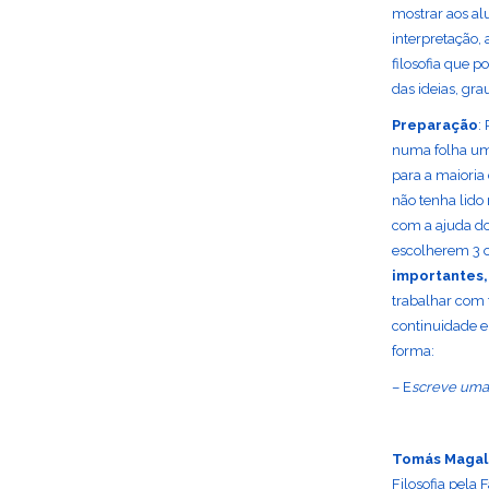
mostrar aos al
interpretação,
filosofia que 
das ideias, gr
Preparação
:
numa folha um
para a maioria
não tenha lido
com a ajuda do
escolherem 3 
importantes,
trabalhar com 
continuidade e
forma:
– E
screve uma 
Tomás Magal
Filosofia pela 