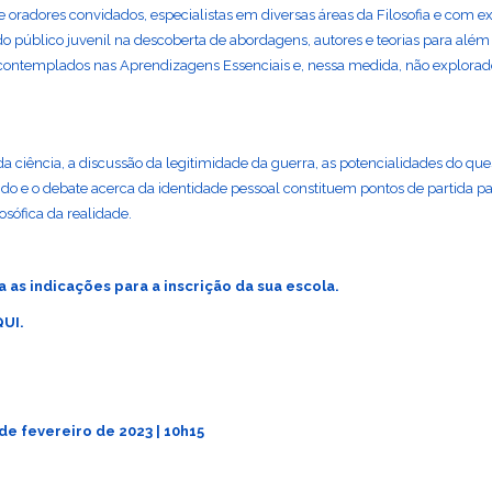
e oradores convidados, especialistas em diversas áreas da Filosofia e com e
 do público juvenil na descoberta de abordagens, autores e teorias para além
s contemplados nas Aprendizagens Essenciais e, nessa medida, não explorad
da ciência, a discussão da legitimidade da guerra, as potencialidades do q
o e o debate acerca da identidade pessoal constituem pontos de partida 
losófica da realidade.
a as indicações para a inscrição da sua escola.
QUI
.
 de fevereiro de 2023 | 10h15