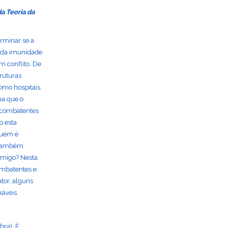
a Teoria da
erminar se a
o da imunidade
m conflito. De
ruturas
como hospitais.
na que o
o combatentes
o esta
guém é
e também
nimigo? Nesta
ombatentes e
tor, alguns
áveis.
bra). É