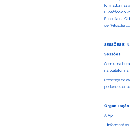
formador nas á
Filosófico do 
Filosofia na C
de “Filosofia c
SESSÕES E I
Sessões
Com uma hora d
na plataforma
Presença de at
podendo ser po
Organização 
A Apf:
– informará as