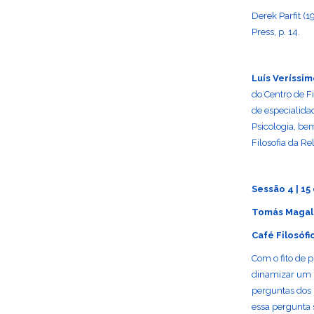
Derek Parfit (1
Press, p. 14.
Luís Veríssi
do Centro de Fi
de especialida
Psicologia, be
Filosofia da Rel
Sessão 4 | 15
Tomás Magal
Café Filosófi
Com o fito de 
dinamizar um
perguntas dos 
essa pergunta 