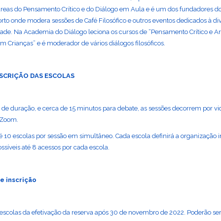
reas do Pensamento Crítico e do Diálogo em Aula e é um dos fundadores d
Porto onde modera sessões de Café Filosófico e outros eventos dedicados à d
idade. Na Academia do Diálogo leciona os cursos de “Pensamento Crítico e 
om Crianças” e é moderador de vários diálogos filosóficos.
NSCRIÇÃO DAS ESCOLAS
e duração, e cerca de 15 minutos para debate, as sessões decorrem por v
 Zoom.
é 10 escolas por sessão em simultâneo. Cada escola definirá a organização i
ssíveis até 8 acessos por cada escola.
e inscrição
 escolas da efetivação da reserva após 30 de novembro de 2022. Poderão ser