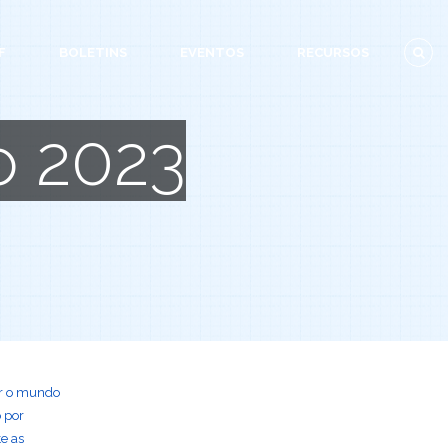
F
BOLETINS
EVENTOS
RECURSOS
o 2023
tir o mundo
o por
e as