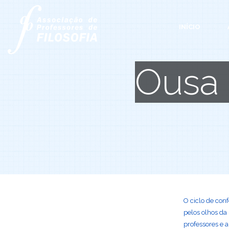
INÍCIO
Ousa 
O ciclo de conf
pelos olhos da
professores e 