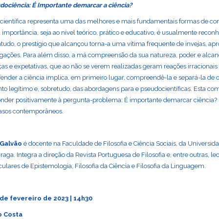
dociência: É Importante demarcar a ciência?
 científica representa uma das melhores e mais fundamentais formas de c
importância, seja ao nível teórico, prático e educativo, é usualmente recon
ntudo, o prestígio que alcançou torna-a uma vítima frequente de invejas, apr
egações. Para além disso, a má compreensão da sua natureza, poder e alca
as e expetativas, que ao não se verem realizadas geram reações irracionais 
Defender a ciência implica, em primeiro lugar, compreendê-la e separá-la de 
o legítimo e, sobretudo, das abordagens para e pseudocientíficas. Esta c
nder positivamente à pergunta-problema: É importante demarcar ciência? P
casos contemporâneos.
 Galvão
é docente na Faculdade de Filosofia e Ciência Sociais, da Universida
aga. Integra a direção da Revista Portuguesa de Filosofia e, entre outras, le
ulares de Epistemologia, Filosofia da Ciência e Filosofia da Linguagem.
 de fevereiro de 2023 | 14h30
o Costa