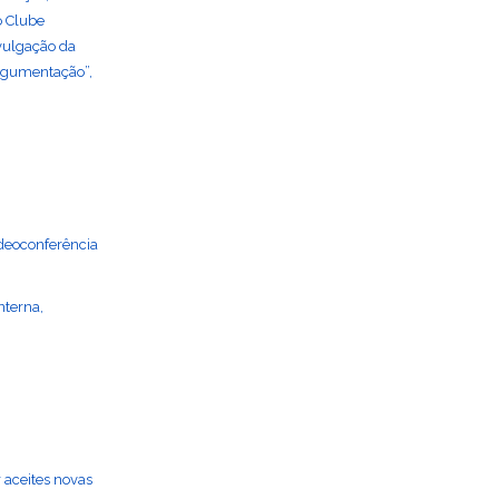
o Clube
ivulgação da
Argumentação”,
ideoconferência
nterna,
 aceites novas