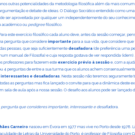
unos outras potencialidades da metodologia filosófica além da mais comum
 argumentação e debate de ideias. O Diálogo Socrático entendido como uma
pode ser aproveitada por qualquer um independentemente do seu conhecimen
au académico ou
pedigree
filosófico.
 Para este exercício filosófico cada aluno deve, antes da sessão começar, pen
a pergunta que considere
importante
para a sua vida, que considere que 
 das pessoas, que seja suficientemente
desafiadora
(de preferência uma p
 num manual de Filosofia) e cuja resposta gostava de ver respondida (idem)
s professores para fazerem este
exercício prévio à sessão
e, com a ajud
ou 4 perguntas de entre a sua turma que os alunos achem consensualment
 interessantes e desafiadoras
. Nesta sessão não teremos seguramente
todas as perguntas mas fica lançado o convite para que a dinâmica deste ex
m sala de aula após a nossa sessão. O desafio aos alunos pode ser lançado 
pergunta que consideres importante, interessante e desafia
dora.
hães Carneiro
nasceu em Évora em 1977 mas vive no Porto desde 1978. 
Faculdade de Letras da Universidade do Porto, é professor de Filosofia com C