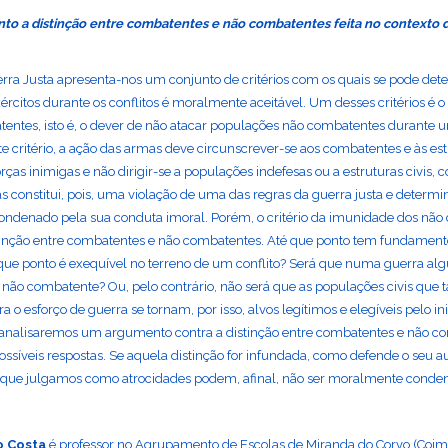
to a distinção entre combatentes e não combatentes feita no contexto d
erra Justa apresenta-nos um conjunto de critérios com os quais se pode det
ércitos durante os conflitos é moralmente aceitável. Um desses critérios é 
entes, isto é, o dever de não atacar populações não combatentes durante u
e critério, a ação das armas deve circunscrever-se aos combatentes e às est
orças inimigas e não dirigir-se a populações indefesas ou a estruturas civis, 
as constitui, pois, uma violação de uma das regras da guerra justa e determi
condenado pela sua conduta imoral. Porém, o critério da imunidade dos nã
tinção entre combatentes e não combatentes. Até que ponto tem fundament
 que ponto é exequível no terreno de um conflito? Será que numa guerra al
ão combatente? Ou, pelo contrário, não será que as populações civis qu
 o esforço de guerra se tornam, por isso, alvos legítimos e elegíveis pelo i
analisaremos um argumento contra a distinção entre combatentes e não c
ossíveis respostas. Se aquela distinção for infundada, como defende o seu au
s que julgamos como atrocidades podem, afinal, não ser moralmente conden
o Costa
é professor no Agrupamento de Escolas de Miranda do Corvo (Coim