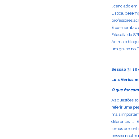
licenciado em 
Lisboa, desemp
professores ac
É ex-membro da
Filosofia da SP
Anima o blogu
um grupo no 
Sessão 3 | 10
Luís Veríssi
O que faz com
As questões so
referir uma pe
mais importan
diferentes. […]
temos de conhe
pessoa noutro