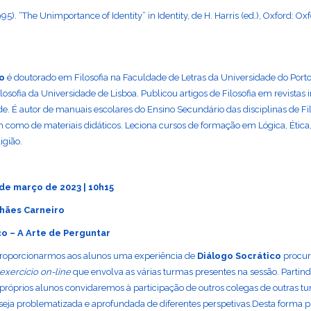
995). “The Unimportance of Identity” in Identity, de H. Harris (ed.), Oxford: Ox
mo
é doutorado em Filosofia na Faculdade de Letras da Universidade do Porto
losofia da Universidade de Lisboa. Publicou artigos de Filosofia em revistas 
de. É autor de manuais escolares do Ensino Secundário das disciplinas de Fil
m como de materiais didáticos. Leciona cursos de formação em Lógica, Ética,
igião.
 de março de 2023 | 10h15
hães Carneiro
co – A Arte de Perguntar
proporcionarmos aos alunos uma experiência de
Diálogo Socrático
procu
exercício on-line
que envolva as várias turmas presentes na sessão. Partin
próprios alunos convidaremos à participação de outros colegas de outras t
seja problematizada e aprofundada de diferentes perspetivas.Desta forma