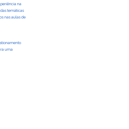
xperiência na
 das temáticas
os nas aulas de
uestionamento
para uma