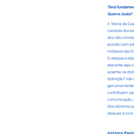
Terá fundamen
Guerra Justa?
A Teoria da Gu
conduta dos ex
dos não combat
acordo com est
militares das f
O ataque a est
atacante seja 
assenta na dis
distinção? Até
genuinamente n
contribuem para
comunicação, 
discutiremos p
ataques a civi
António Paul