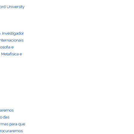
ford University
. Investigador
internacionais
osofia e
 Metafísica e
raremos
do das
urmas para que
 procuraremos