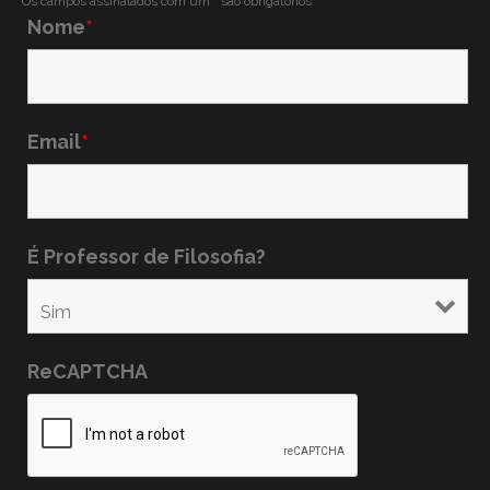
Os campos assinalados com um
*
são obrigatórios
Nome
*
Email
*
É Professor de Filosofia?
ReCAPTCHA