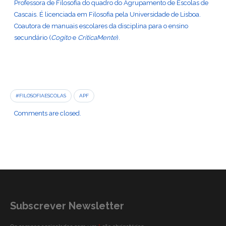
Professora de Filosofia do quadro do Agrupamento de Escolas de
Cascais. É licenciada em Filosofia pela Universidade de Lisboa.
Coautora de manuais escolares da disciplina para o ensino
secundário (
Cogito
e
CriticaMente
).
#FILOSOFIAESCOLAS
APF
Comments are closed.
Subscrever Newsletter