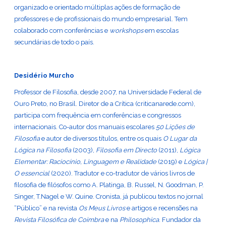
organizado e orientado múltiplas ações de formação de
professores e de profissionais do mundo empresarial. Tem
colaborado com conferências e
workshops
em escolas
secundárias de todo o país.
Desidério Murcho
Professor de Filosofia, desde 2007, na Universidade Federal de
Ouro Preto, no Brasil. Diretor de a Crítica (criticanarede.com),
participa com frequência em conferências e congressos
internacionais. Co-autor dos manuais escolares
50 Lições de
Filosofia
e autor de diversos títulos, entre os quais
O Lugar da
Lógica na Filosofia
(2003),
Filosofia em Directo
(2011),
Lógica
Elementar: Raciocínio, Linguagem e Realidade
(2019) e
Lógica |
O essencial
(2020). Tradutor e co-tradutor de vários livros de
filosofia de filósofos como A. Platinga, B. Russel, N. Goodman, P.
Singer, T.Nagel e W. Quine. Cronista, já publicou textos no jornal
“Público” e na revista
Os Meus Livros
e artigos e recensões na
Revista Filosófica de Coimbra
e na
Philosophica
. Fundador da