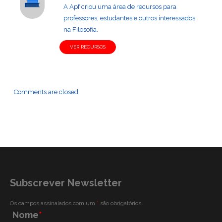
A Apf criou uma área de recursos para
professores, estudantes e outros interessados
na Filosofia.
VER RECURSOS
Comments are closed.
Subscrever Newsletter
Os campos assinalados com um
*
são obrigatórios
Nome
*