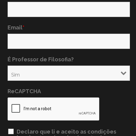
Email
*
É Professor de Filosofia?
ReCAPTCHA
Declaro que li e aceito as condições