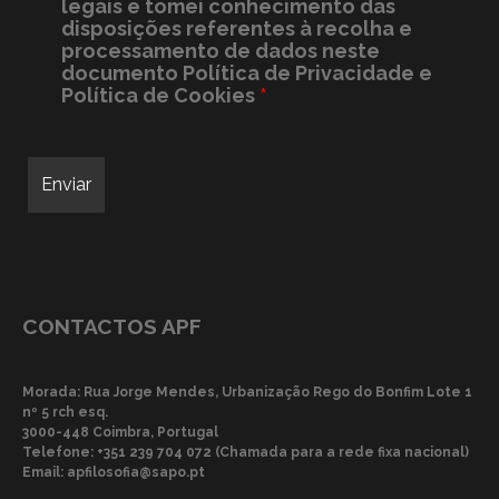
legais e tomei conhecimento das
disposições referentes à recolha e
processamento de dados neste
documento
Política de Privacidade e
Política de Cookies
*
CONTACTOS APF
Morada: Rua Jorge Mendes, Urbanização Rego do Bonfim Lote 1
nº 5 rch esq.
3000-448 Coimbra, Portugal
Telefone:
+351 239 704 072 (Chamada para a rede fixa nacional)
Email:
apfilosofia@sapo.pt