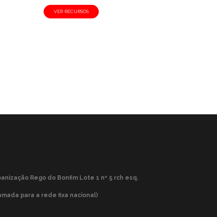
VER RECURSOS
nização Rego do Bonfim Lote 1 nº 5 rch esq.
amada para a rede fixa nacional)