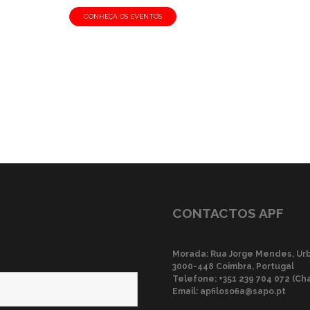
CONHEÇA OS EVENTOS
CONTACTOS APF
Morada: Rua Jorge Mendes, Urba
3000-448 Coimbra, Portugal
Telefone:
+351 239 704 072 (Ch
Email:
apfilosofia@sapo.pt