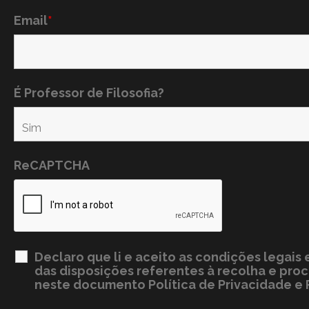
Email
*
É Professor de Filosofia?
ReCAPTCHA
Declaro que li e aceito as condições legai
das disposições referentes à recolha e pr
neste documento
Política de Privacidade e 