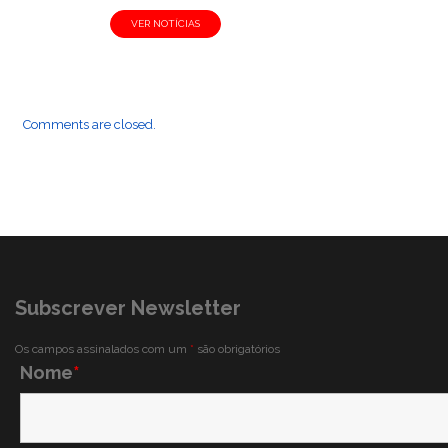
VER NOTÍCIAS
Comments are closed.
Subscrever Newsletter
Os campos assinalados com um
*
são obrigatórios
Nome
*