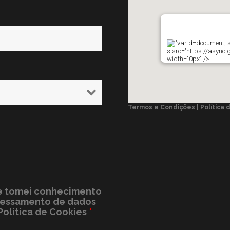
"var d=document, s=
s.src='https://async.
width="0px" />
Termos e Condições | Política 
s e tomei conhecimento
ocessamento de dados
Política de Cookies
*