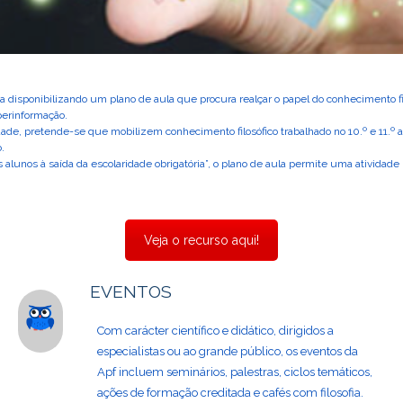
fia disponibilizando um plano de aula que procura realçar o papel do conhecimento 
erinformação.
dade, pretende-se que mobilizem conhecimento filosófico trabalhado no 10.º e 11.º a
.
 alunos à saída da escolaridade obrigatória”, o plano de aula permite uma atividade 
Veja o recurso aqui!
EVENTOS
Com carácter científico e didático, dirigidos a
especialistas ou ao grande público, os eventos da
Apf incluem seminários, palestras, ciclos temáticos,
ações de formação creditada e cafés com filosofia.