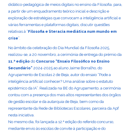
didático-pedagógica de meios digitais no ensino da Filosofia, para,
a partir de um enquadramento teórico inicial e descrição e
exploração de estratégias que convocam a inteligência artificial e
várias ferramentas e plataformas digitais, discutir questões
relativas à “
Filosofia e literacia mediática num mundo em
crise
”.
No âmbito da celebração do Dia Mundial da Filosofia 2025,
realizou-se, a 20 novembro, a cerimónia de entrega do prémio da
11.ª edição
do
Concurso “Ensaio Filosófico no Ensino
Secundário”
2024-2025 ao aluno Jaime Borralho, do
Agrupamento de Escolas 2 de Beja, autor do ensaio “Pode a
inteligência artificial conhecer? Uma análise sobre o estatuto
epistémico da IA”. Realizada na BE do Agrupamento, a cerimónia
contou com a presença dos mais altos representantes dos órgãos
de gestão escolar e da autarquia de Beja, bem como da
representante da Rede de Bibliotecas Escolares, parceira da Apf
nesta iniciativa.
No mesmo dia, foi lançada a 12.ª edição do referido concurso,
mediante envio às escolas de convite à participação e do