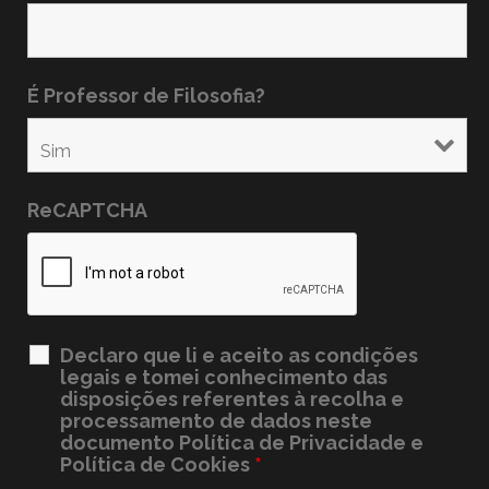
É Professor de Filosofia?
ReCAPTCHA
Declaro que li e aceito as condições
legais e tomei conhecimento das
disposições referentes à recolha e
processamento de dados neste
documento
Política de Privacidade e
Política de Cookies
*