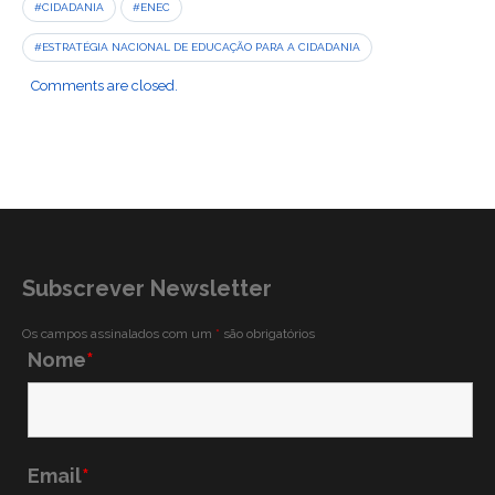
#CIDADANIA
#ENEC
#ESTRATÉGIA NACIONAL DE EDUCAÇÃO PARA A CIDADANIA
Comments are closed.
Subscrever Newsletter
Os campos assinalados com um
*
são obrigatórios
Nome
*
Email
*