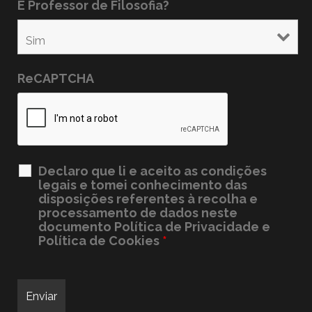
É Professor de Filosofia?
ReCAPTCHA
Declaro que li e aceito as condições
legais e tomei conhecimento das
disposições referentes à recolha e
processamento de dados neste
documento
Política de Privacidade e
Política de Cookies
*