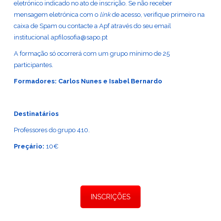
eletrónico indicado no ato de inscrição. Se não receber
mensagem eletrónica com o
link
de acesso, verifique primeiro na
caixa de Spam ou contacte a Apf através do seu email
institucional
apfilosofia@sapo.pt
A formação só ocorrerá com um grupo mínimo de 25
participantes.
Formadores:
Carlos Nunes
e Isabel Bernardo
Destinatários
Professores do grupo 410.
Preçário:
10€
INSCRIÇÕES