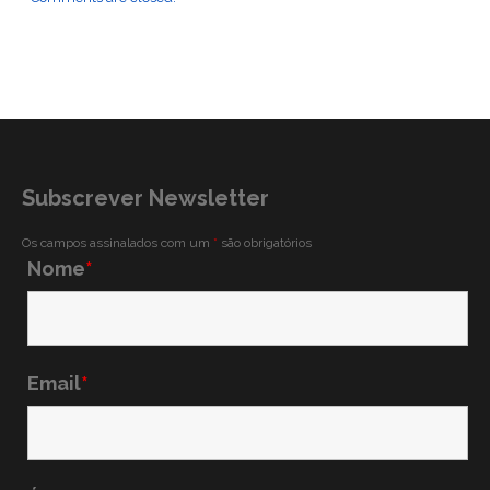
Subscrever Newsletter
Os campos assinalados com um
*
são obrigatórios
Nome
*
Email
*