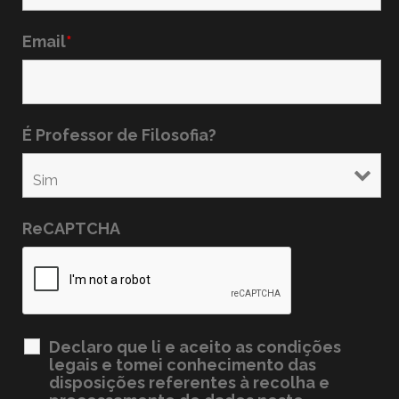
Email
*
É Professor de Filosofia?
ReCAPTCHA
Declaro que li e aceito as condições
legais e tomei conhecimento das
disposições referentes à recolha e