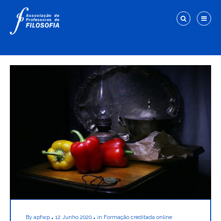
By
apfwp
12 Junho 2020
in
Formação creditada online