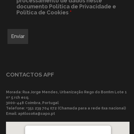
processamento de dados neste
documento
Política de Privacidade e
Política de Cookies
*
CONTACTOS APF
Morada: Rua Jorge Mendes, Urbanização Rego do Bonfim Lote 1
nº 5 rch esq.
3000-448 Coimbra, Portugal
Telefone:
+351 239 704 072 (Chamada para a rede fixa nacional)
Email:
apfilosofia@sapo.pt