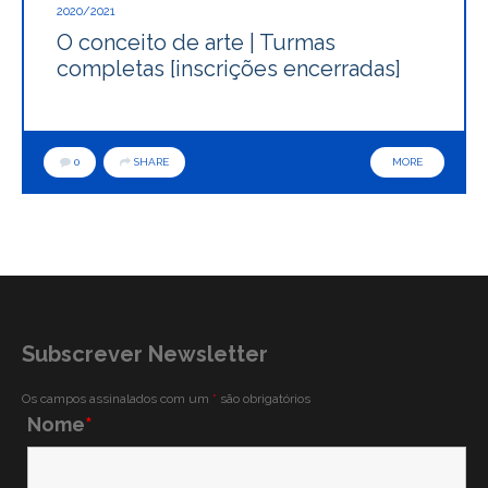
2020/2021
O conceito de arte | Turmas
completas [inscrições encerradas]
0
SHARE
MORE
Subscrever Newsletter
Os campos assinalados com um
*
são obrigatórios
Nome
*