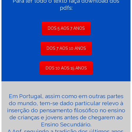
Para ler todo o texto faça download dos
pdfs:
DOS 5 AOS 7 ANOS
DOS 7 AOS 10 ANOS
DOS 10 AOS 15 ANOS
Em Portugal, assim como em outras partes
do mundo, tem-se dado particular relevo à
inserção do pensamento filosófico no ensino
de crianças e jovens antes de chegarem ao
Ensino Secundário.
A Apf, seguindo a tradição dos últimos anos,